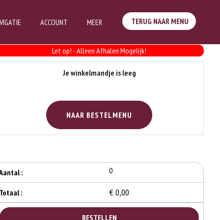
TERUG NAAR MENU
VIGATIE
ACCOUNT
MEER
Je Bestelling
Let op! - Alleen Afhalen Mogelijk!
Je winkelmandje is leeg
NAAR BESTELMENU
0
Aantal :
€ 0,00
Totaal :
BESTELLEN