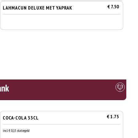
€ 7.50
LAHMACUN DELUXE MET YAPRAK
ank
€ 1.75
COCA-COLA 33CL
incl. € 0,15 statiegeld